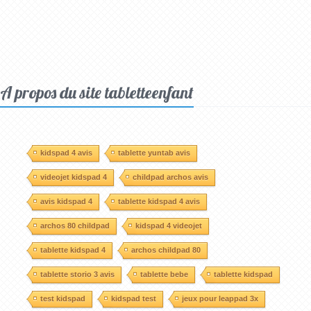
A propos du site tabletteenfant
kidspad 4 avis
tablette yuntab avis
videojet kidspad 4
childpad archos avis
avis kidspad 4
tablette kidspad 4 avis
archos 80 childpad
kidspad 4 videojet
tablette kidspad 4
archos childpad 80
tablette storio 3 avis
tablette bebe
tablette kidspad
test kidspad
kidspad test
jeux pour leappad 3x