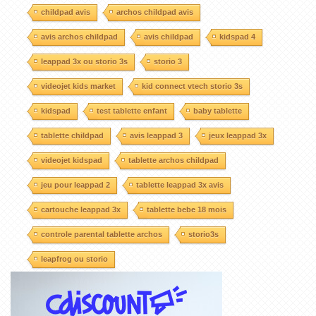
childpad avis
archos childpad avis
avis archos childpad
avis childpad
kidspad 4
leappad 3x ou storio 3s
storio 3
videojet kids market
kid connect vtech storio 3s
kidspad
test tablette enfant
baby tablette
tablette childpad
avis leappad 3
jeux leappad 3x
videojet kidspad
tablette archos childpad
jeu pour leappad 2
tablette leappad 3x avis
cartouche leappad 3x
tablette bebe 18 mois
controle parental tablette archos
storio3s
leapfrog ou storio