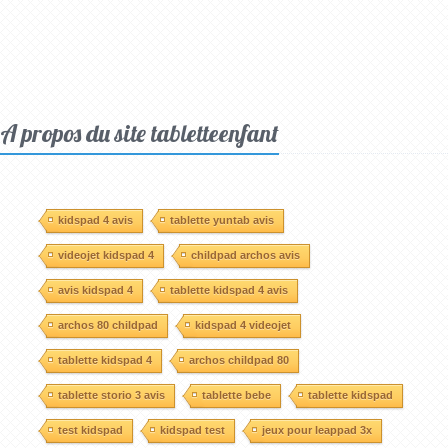
A propos du site tabletteenfant
kidspad 4 avis
tablette yuntab avis
videojet kidspad 4
childpad archos avis
avis kidspad 4
tablette kidspad 4 avis
archos 80 childpad
kidspad 4 videojet
tablette kidspad 4
archos childpad 80
tablette storio 3 avis
tablette bebe
tablette kidspad
test kidspad
kidspad test
jeux pour leappad 3x