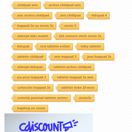
childpad avis
archos childpad avis
avis archos childpad
avis childpad
kidspad 4
leappad 3x ou storio 3s
storio 3
videojet kids market
kid connect vtech storio 3s
kidspad
test tablette enfant
baby tablette
tablette childpad
avis leappad 3
jeux leappad 3x
videojet kidspad
tablette archos childpad
jeu pour leappad 2
tablette leappad 3x avis
cartouche leappad 3x
tablette bebe 18 mois
controle parental tablette archos
storio3s
leapfrog ou storio