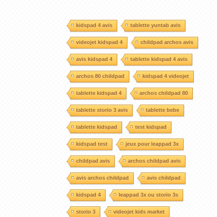
kidspad 4 avis
tablette yuntab avis
videojet kidspad 4
childpad archos avis
avis kidspad 4
tablette kidspad 4 avis
archos 80 childpad
kidspad 4 videojet
tablette kidspad 4
archos childpad 80
tablette storio 3 avis
tablette bebe
tablette kidspad
test kidspad
kidspad test
jeux pour leappad 3x
childpad avis
archos childpad avis
avis archos childpad
avis childpad
kidspad 4
leappad 3x ou storio 3s
storio 3
videojet kids market