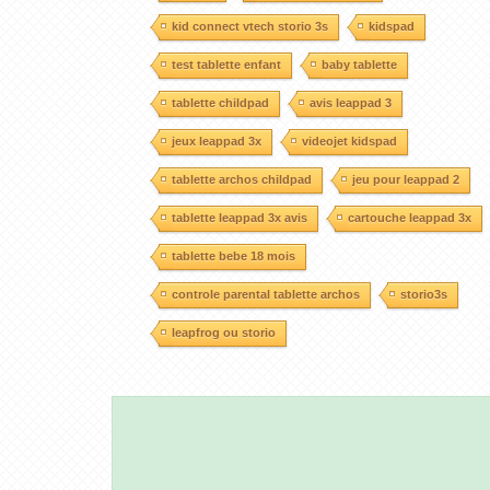
kid connect vtech storio 3s
kidspad
test tablette enfant
baby tablette
tablette childpad
avis leappad 3
jeux leappad 3x
videojet kidspad
tablette archos childpad
jeu pour leappad 2
tablette leappad 3x avis
cartouche leappad 3x
tablette bebe 18 mois
controle parental tablette archos
storio3s
leapfrog ou storio